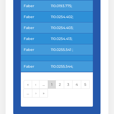
Faber
110.0193.775;
Faber
110.0254.402;
Faber
110.0254.403;
Faber
110.0254.413;
Faber
110.0255.541 ;
Faber
110.0255.544;
«
‹
...
1
2
3
4
5
...
›
»