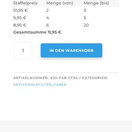
Staffelpreis
Menge (von)
Menge (bis)
10,95
€
2
3
9,95
€
4
5
8,95
€
6
20
Gesamtsumme
11,95
€
AIR2GO
IN DEN WARENKORB
AKTIVKOHLEFILTER
FÜR
A
FABER
L
112.0157.243
T
ARTIKELNUMMER:
A2G-FAB-CF04
KATEGORIEN:
MENGE
E
AKTIVKOHLEFILTER
,
FABER
R
N
A
T
I
V