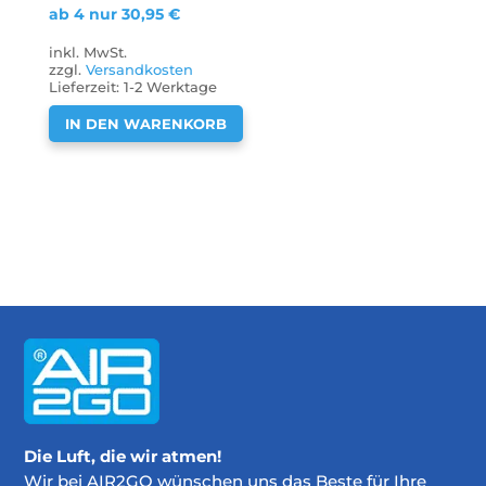
ab 4 nur
30,95
€
inkl. MwSt.
zzgl.
Versandkosten
Lieferzeit:
1-2 Werktage
IN DEN WARENKORB
Die Luft, die wir atmen!
Wir bei AIR2GO wünschen uns das Beste für Ihre