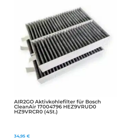
AIR2GO Aktivkohlefilter für Bosch
CleanAir 17004796 HEZ9VRUD0
HZ9VRCR0 (4St.)
34,95
€