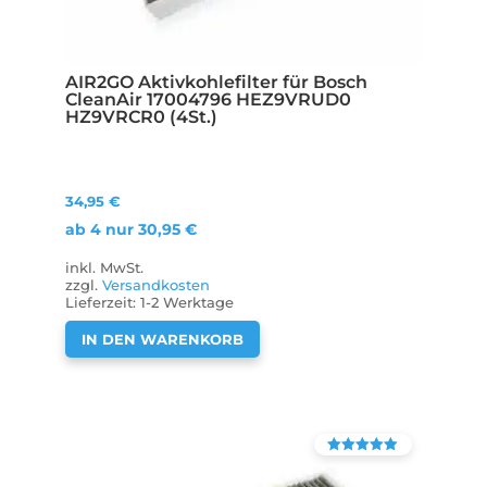
AIR2GO Aktivkohlefilter für Bosch
CleanAir 17004796 HEZ9VRUD0
HZ9VRCR0 (4St.)
34,95
€
ab 4 nur
30,95
€
inkl. MwSt.
zzgl.
Versandkosten
Lieferzeit:
1-2 Werktage
IN DEN WARENKORB
Bewertet mit
4.90
von 5