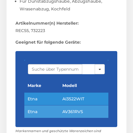
Für Dunstabzugshaube, Abzugshaube,
Wrasenabzug, Kochfeld
Artikelnummer(n) Hersteller:
REC55, 732223
Geeignet für folgende Geräte:
S
E
A
R
C
Marke
Modell
H
Etna
AI3522WIT
Etna
AV361RVS
Markennamen und geschützte Warenzeichen sind