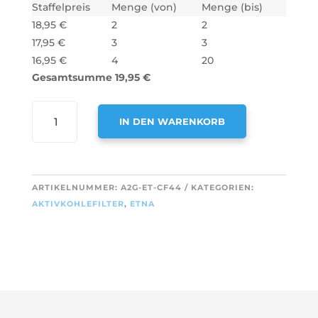
Staffelpreis
Menge (von)
Menge (bis)
18,95
€
2
2
17,95
€
3
3
16,95
€
4
20
Gesamtsumme
19,95
€
AIR2GO
IN DEN WARENKORB
AKTIVKOHLEFILTER
FÜR
A
ETNA
L
REC55
T
ARTIKELNUMMER:
A2G-ET-CF44
KATEGORIEN:
(2
E
AKTIVKOHLEFILTER
,
ETNA
STÜCK)
R
MENGE
N
A
T
I
V