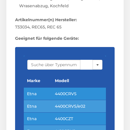
Wrasenabzug, Kochfeld
Artikelnummer(n) Hersteller:
733034, REC65, REC 65
Geeignet für folgende Geräte:
S
E
A
R
C
Marke
Modell
H
Etna
4400CRVS
Etna
4400CRVS/e02
Etna
4400CZT