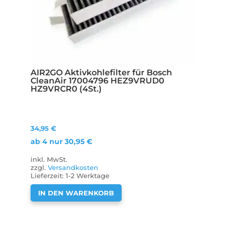
AIR2GO Aktivkohlefilter für Bosch
CleanAir 17004796 HEZ9VRUD0
HZ9VRCR0 (4St.)
34,95
€
ab 4 nur
30,95
€
inkl. MwSt.
zzgl.
Versandkosten
Lieferzeit:
1-2 Werktage
IN DEN WARENKORB