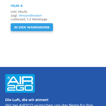
119,95
€
inkl. MwSt.
zzgl.
Versandkosten
Lieferzeit:
1-2 Werktage
IN DEN WARENKORB
Die Luft, die wir atmen!
Wir bei AIR2GO wünschen uns das Beste für Ihre