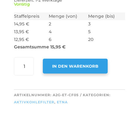
Lieferzeit:
1-2 Werktage
Vorrätig
Staffelpreis
Menge (von)
Menge (bis)
14,95
€
2
3
13,95
€
4
5
12,95
€
6
20
Gesamtsumme
15,95
€
AIR2GO
IN DEN WARENKORB
AKTIVKOHLEFILTER
FÜR
A
ETNA
L
733034
T
ARTIKELNUMMER:
A2G-ET-CF05
KATEGORIEN:
/
E
AKTIVKOHLEFILTER
,
ETNA
REC65
R
(2
N
STÜCK)
A
MENGE
T
I