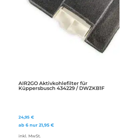
AIR2GO Aktivkohlefilter für
Küppersbusch 434229 / DWZKB1F
24,95
€
ab 6 nur
21,95
€
inkl. MwSt.