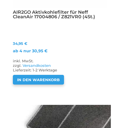
AIR2GO Aktivkohlefilter für Neff
CleanAir 17004806 / Z821VR0 (4St.)
34,95
€
ab 4 nur
30,95
€
inkl. MwSt.
zzgl.
Versandkosten
Lieferzeit:
1-2 Werktage
IN DEN WARENKORB