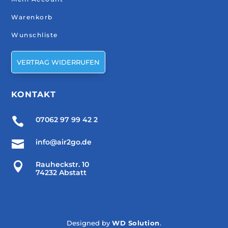
Warenkorb
Wunschliste
VERTRAG WIDERRUFEN
KONTAKT

07062 97 99 42 2

info@air2go.de

Rauheckstr. 10
74232 Abstatt
Designed by
WD Solution
.