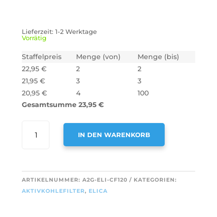
Lieferzeit:
1-2 Werktage
Vorrätig
Staffelpreis
Menge (von)
Menge (bis)
22,95
€
2
2
21,95
€
3
3
20,95
€
4
100
Gesamtsumme
23,95
€
AIR2GO
IN DEN WARENKORB
AKTIVKOHLEFILTER
ALS
A
ERSATZ
L
FÜR
T
ARTIKELNUMMER:
A2G-ELI-CF120
KATEGORIEN:
ELICA
E
AKTIVKOHLEFILTER
,
ELICA
F00262/3S
R
/
N
TYPE