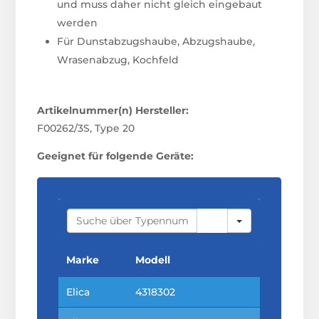
und muss daher nicht gleich eingebaut
werden
Für Dunstabzugshaube, Abzugshaube,
Wrasenabzug, Kochfeld
Artikelnummer(n) Hersteller:
F00262/3S, Type 20
Geeignet für folgende Geräte:
S
E
A
R
C
Marke
Modell
H
Elica
4318302