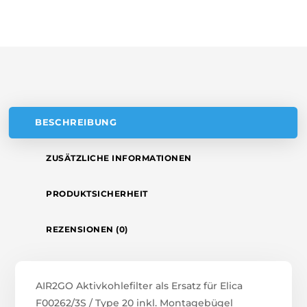
A
20
T
INKL.
MONTAGEBÜGEL
I
MENGE
V
E
:
BESCHREIBUNG
ZUSÄTZLICHE INFORMATIONEN
PRODUKTSICHERHEIT
REZENSIONEN (0)
AIR2GO Aktivkohlefilter als Ersatz für Elica
F00262/3S / Type 20 inkl. Montagebügel