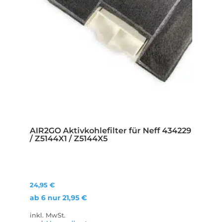
AIR2GO Aktivkohlefilter für Neff 434229
/ Z5144X1 / Z5144X5
24,95
€
ab 6 nur
21,95
€
inkl. MwSt.