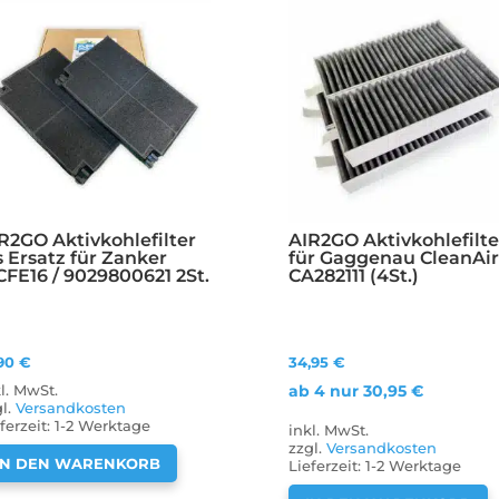
R2GO Aktivkohlefilter
AIR2GO Aktivkohlefilte
s Ersatz für Zanker
für Gaggenau CleanAi
FE16 / 9029800621 2St.
CA282111 (4St.)
,90
€
34,95
€
ab 4 nur
30,95
€
kl. MwSt.
gl.
Versandkosten
ferzeit:
1-2 Werktage
inkl. MwSt.
zzgl.
Versandkosten
IN DEN WARENKORB
Lieferzeit:
1-2 Werktage