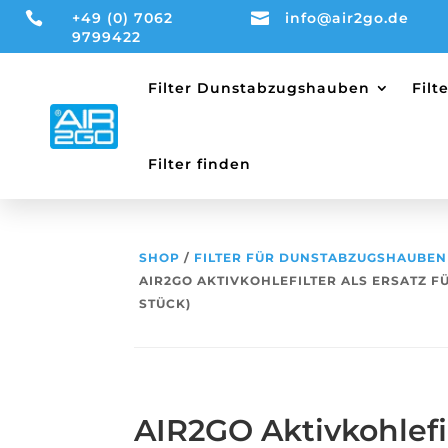

+49 (0) 7062

info@air2go.de
9799422
Filter Dunstabzugshauben
Fil
Filter finden
SHOP
/
FILTER FÜR DUNSTABZUGSHAUBEN
AIR2GO AKTIVKOHLEFILTER ALS ERSATZ FÜ
STÜCK)
AIR2GO Aktivkohlefil