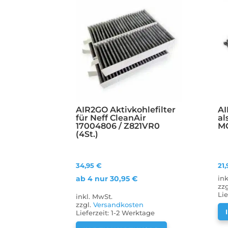
AIR2GO Aktivkohlefilter
AI
für Neff CleanAir
al
17004806 / Z821VR0
MC
(4St.)
34,95
€
21
ab 4 nur
30,95
€
in
zz
Lie
inkl. MwSt.
zzgl.
Versandkosten
Lieferzeit:
1-2 Werktage