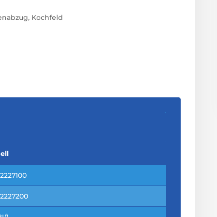
enabzug, Kochfeld
ell
12227100
12227200
I/1