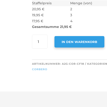
Staffelpreis
Menge (von)
20,95
€
2
19,95
€
3
17,95
€
4
Gesamtsumme
21,95
€
AIR2GO
IN DEN WARENKORB
AKTIVKOHLEFILTER
ALS
A
ERSATZ
L
FÜR
T
ARTIKELNUMMER:
A2G-COR-CF18
KATEGORIE
CORBERO
E
CORBERO
TYP
R
29
N
(2
A
STÜCK)
T
MENGE
I
V