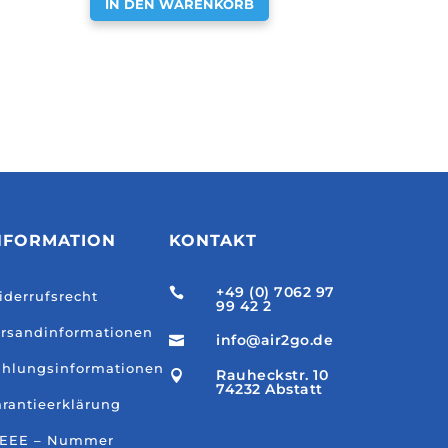
IN DEN WARENKORB
NFORMATION
KONTAKT
+49 (0) 7062 97

derrufsrecht
99 42 2
rsandinformationen
info@air2go.de

hlungsinformationen
Rauheckstr. 10

74232 Abstatt
rantieerklärung
EEE – Nummer