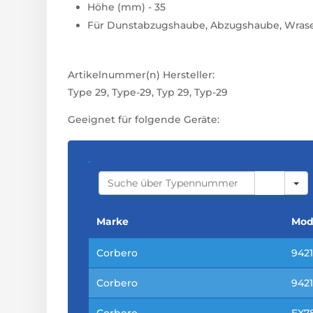
Höhe (mm) - 35
Für Dunstabzugshaube, Abzugshaube, Wras
Artikelnummer(n) Hersteller:
Type 29, Type-29, Typ 29, Typ-29
Geeignet für folgende Geräte:
S
E
A
R
C
Marke
Mod
H
Corbero
942
Corbero
942
Corbero
EX78