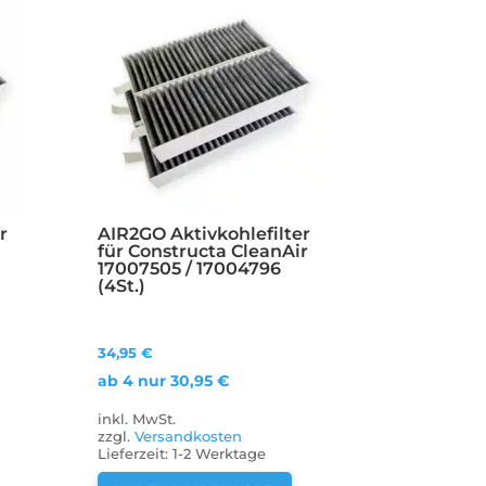
r
AIR2GO Aktivkohlefilter
r
für Constructa CleanAir
17007505 / 17004796
(4St.)
34,95
€
ab 4 nur
30,95
€
inkl. MwSt.
zzgl.
Versandkosten
Lieferzeit:
1-2 Werktage