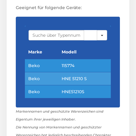
Geeignet für folgende Geräte:
S
E
A
R
C
Marke
Modell
H
Beko
115774
Beko
HNE 51210 S
Beko
HNE51210S
Markennamen und geschützte Warenzeichen sind
Eigentum ihrer jeweiligen Inhaber.
Die Nennung von Markennamen und geschützter
Warenzeichen hat lediglich beschreibenden Charakter.