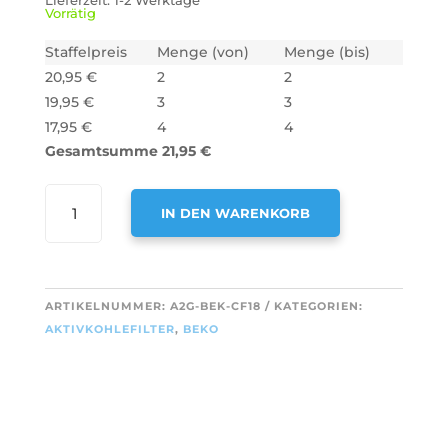
Lieferzeit:
1-2 Werktage
Vorrätig
Staffelpreis
Menge (von)
Menge (bis)
20,95
€
2
2
19,95
€
3
3
17,95
€
4
4
Gesamtsumme
21,95
€
AIR2GO
IN DEN WARENKORB
AKTIVKOHLEFILTER
ALS
A
ERSATZ
L
FÜR
T
ARTIKELNUMMER:
A2G-BEK-CF18
KATEGORIEN:
BEKO
E
AKTIVKOHLEFILTER
,
BEKO
9178015221
R
(2
N
STÜCK)
A
MENGE
T
I