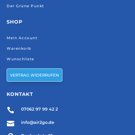
Der Grüne Punkt
SHOP
Mein Account
Warenkorb
Wunschliste
VERTRAG WIDERRUFEN
KONTAKT

07062 97 99 42 2

info@air2go.de