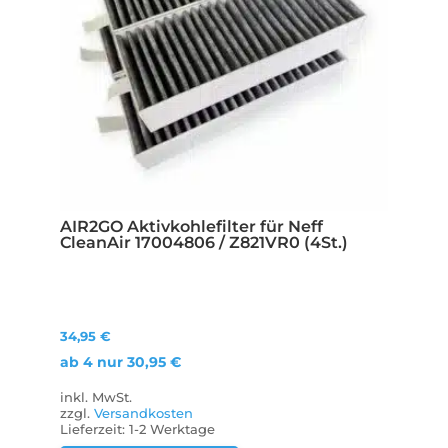
AIR2GO Aktivkohlefilter für Neff
CleanAir 17004806 / Z821VR0 (4St.)
34,95
€
ab 4 nur
30,95
€
inkl. MwSt.
zzgl.
Versandkosten
Lieferzeit:
1-2 Werktage