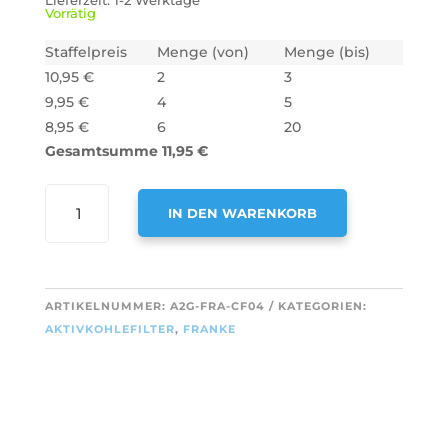
Lieferzeit:
1-2 Werktage
Vorrätig
Staffelpreis
Menge (von)
Menge (bis)
10,95
€
2
3
9,95
€
4
5
8,95
€
6
20
Gesamtsumme
11,95
€
AIR2GO
IN DEN WARENKORB
AKTIVKOHLEFILTER
FÜR
A
FRANKE
L
112.0016.756
T
ARTIKELNUMMER:
A2G-FRA-CF04
KATEGORIEN:
/
E
AKTIVKOHLEFILTER
,
FRANKE
445934
R
MENGE
N
A
T
I