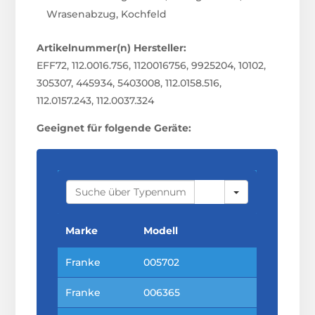
Wrasenabzug, Kochfeld
Artikelnummer(n) Hersteller:
EFF72, 112.0016.756, 1120016756, 9925204, 10102,
305307, 445934, 5403008, 112.0158.516,
112.0157.243, 112.0037.324
Geeignet für folgende Geräte:
S
E
A
R
C
Marke
Modell
H
Franke
005702
Franke
006365