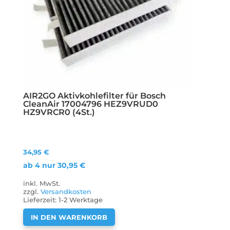
AIR2GO Aktivkohlefilter für Bosch
CleanAir 17004796 HEZ9VRUD0
HZ9VRCR0 (4St.)
34,95
€
ab 4 nur
30,95
€
inkl. MwSt.
zzgl.
Versandkosten
Lieferzeit:
1-2 Werktage
IN DEN WARENKORB