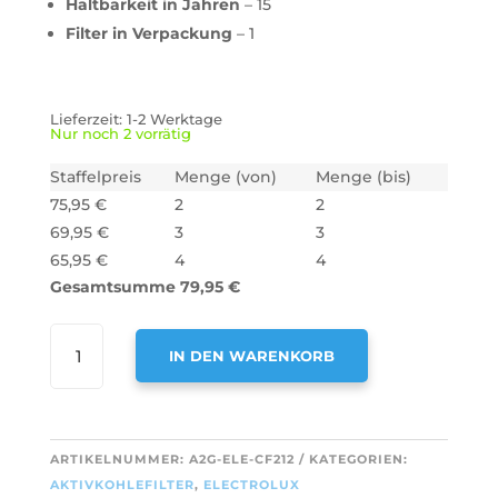
Haltbarkeit in Jahren
– 15
Filter in Verpackung
– 1
Lieferzeit:
1-2 Werktage
Nur noch 2 vorrätig
Staffelpreis
Menge (von)
Menge (bis)
75,95
€
2
2
69,95
€
3
3
65,95
€
4
4
Gesamtsumme
79,95
€
AIR2GO
IN DEN WARENKORB
REGENERIERBARER
AKTIVKOHLEFILTER
A
ALS
L
ERSATZ
T
ARTIKELNUMMER:
A2G-ELE-CF212
KATEGORIEN:
FÜR
E
AKTIVKOHLEFILTER
,
ELECTROLUX
ELECTROLUX