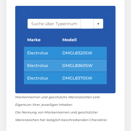
S
E
A
R
C
Marke
Modell
H
Electrolux
DMGL8320SW
Electrolux
DMGL8360SW
Electrolux
DMGL8370SW
Markennamen und geschützte Warenzeichen sind
Eigentum ihrer jeweiligen Inhaber.
Die Nennung von Markennamen und geschützter
Warenzeichen hat lediglich beschreibenden Charakter.