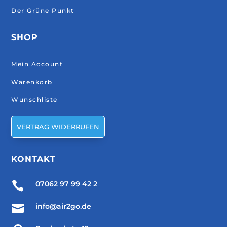
Der Grüne Punkt
SHOP
Mein Account
Warenkorb
Wunschliste
VERTRAG WIDERRUFEN
KONTAKT

07062 97 99 42 2

info@air2go.de