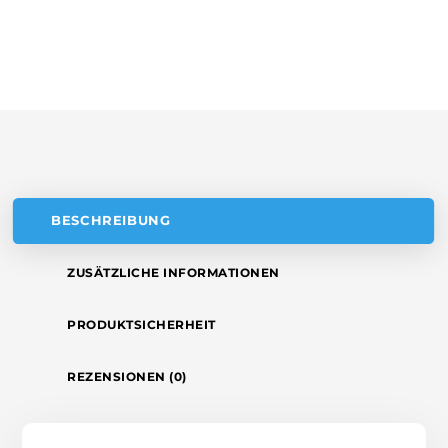
R
COMBOHOB
N
4055380481
A
MENGE
T
I
V
E
:
BESCHREIBUNG
ZUSÄTZLICHE INFORMATIONEN
PRODUKTSICHERHEIT
REZENSIONEN (0)