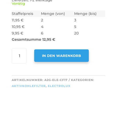
Lieferzeit:
1-2 Werktage
Vorrätig
Staffelpreis
Menge (von)
Menge (bis)
11,95
€
2
3
10,95
€
4
5
9,95
€
6
20
Gesamtsumme
12,95
€
AIR2GO
IN DEN WARENKORB
AKTIVKOHLEFILTER
FÜR
A
ELECTROLUX
L
4055093712
T
ARTIKELNUMMER:
A2G-ELE-CF17
KATEGORIEN:
/
E
AKTIVKOHLEFILTER
,
ELECTROLUX
EFF75
R
(2
N
STÜCK)
A
MENGE
T
I