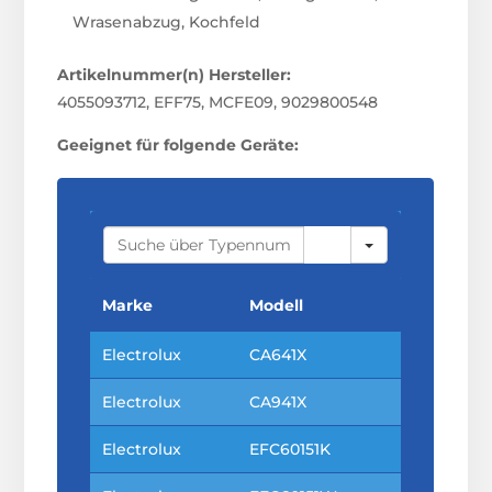
Wrasenabzug, Kochfeld
Artikelnummer(n) Hersteller:
4055093712, EFF75, MCFE09, 9029800548
Geeignet für folgende Geräte:
S
E
A
R
C
Marke
Modell
H
Electrolux
CA641X
Electrolux
CA941X
Electrolux
EFC60151K