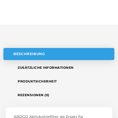
N
FILTER
A
MENGE
T
I
V
E
:
BESCHREIBUNG
ZUSÄTZLICHE INFORMATIONEN
PRODUKTSICHERHEIT
REZENSIONEN (0)
AIR2GO Aktivkohlefilter als Ersatz für