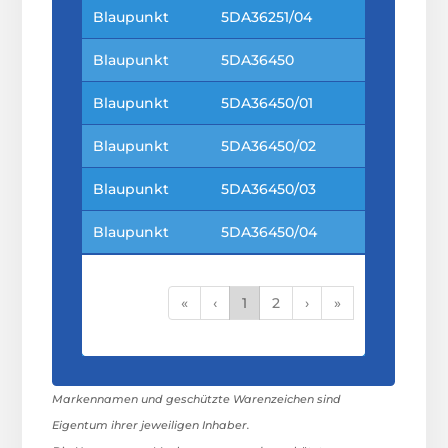
Blaupunkt
5DA36251/04
Blaupunkt
5DA36450
Blaupunkt
5DA36450/01
Blaupunkt
5DA36450/02
Blaupunkt
5DA36450/03
Blaupunkt
5DA36450/04
«
‹
1
2
›
»
Markennamen und geschützte Warenzeichen sind
Eigentum ihrer jeweiligen Inhaber.