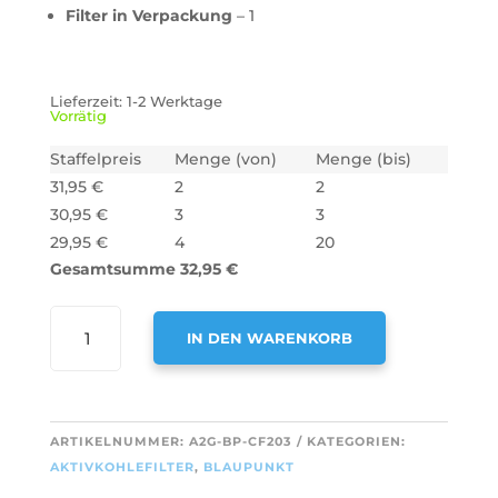
Filter in Verpackung
– 1
Lieferzeit:
1-2 Werktage
Vorrätig
Staffelpreis
Menge (von)
Menge (bis)
31,95
€
2
2
30,95
€
3
3
29,95
€
4
20
Gesamtsumme
32,95
€
AIR2GO
IN DEN WARENKORB
AKTIVKOHLEFILTER
ALS
A
ERSATZ
L
FÜR
T
ARTIKELNUMMER:
A2G-BP-CF203
KATEGORIEN:
BLAUPUNKT
E
AKTIVKOHLEFILTER
,
BLAUPUNKT
CLEANAIR
R
17006837