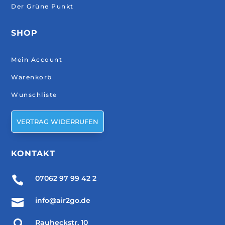
Der Grüne Punkt
SHOP
Mein Account
Warenkorb
Wunschliste
VERTRAG WIDERRUFEN
KONTAKT

07062 97 99 42 2

info@air2go.de

Rauheckstr. 10