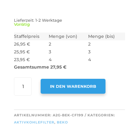
Lieferzeit:
1-2 Werktage
Vorrätig
Staffelpreis
Menge (von)
Menge (bis)
26,95
€
2
2
25,95
€
3
3
23,95
€
4
4
Gesamtsumme
27,95
€
AIR2GO
IN DEN WARENKORB
AKTIVKOHLEFILTER
ALS
A
ERSATZ
L
FÜR
T
ARTIKELNUMMER:
A2G-BEK-CF199
KATEGORIEN:
BEKO
E
AKTIVKOHLEFILTER
,
BEKO
KF971100007
R
/
N
KF9189204771