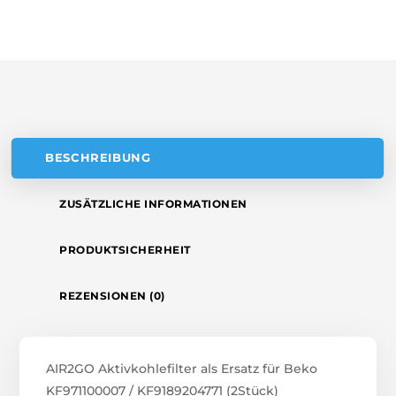
A
(2
T
STÜCK)
MENGE
I
V
E
:
BESCHREIBUNG
ZUSÄTZLICHE INFORMATIONEN
PRODUKTSICHERHEIT
REZENSIONEN (0)
AIR2GO Aktivkohlefilter als Ersatz für Beko
KF971100007 / KF9189204771 (2Stück)