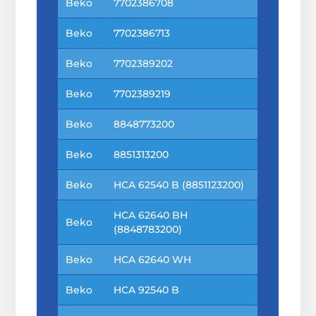
Beko
7702386708
Beko
7702386713
Beko
7702389202
Beko
7702389219
Beko
8848773200
Beko
8851313200
Beko
HCA 62540 B (8851123200)
HCA 62640 BH
Beko
(8848783200)
Beko
HCA 62640 WH
Beko
HCA 92540 B