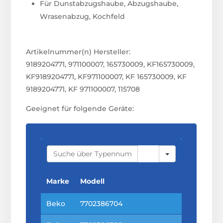
Für Dunstabzugshaube, Abzugshaube,
Wrasenabzug, Kochfeld
Artikelnummer(n) Hersteller:
9189204771, 971100007, 165730009, KF165730009,
KF9189204771, KF971100007, KF 165730009, KF
9189204771, KF 971100007, 115708
Geeignet für folgende Geräte:
S
E
A
R
C
Marke
Modell
H
Beko
7702386704