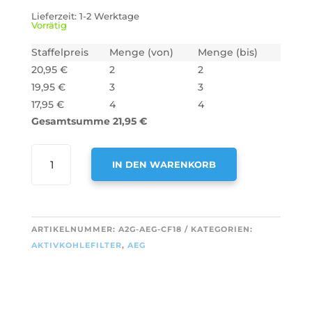
Lieferzeit:
1-2 Werktage
Vorrätig
Staffelpreis
Menge (von)
Menge (bis)
20,95
€
2
2
19,95
€
3
3
17,95
€
4
4
Gesamtsumme
21,95
€
AIR2GO
IN DEN WARENKORB
AKTIVKOHLEFILTER
ALS
A
ERSATZ
L
FÜR
T
ARTIKELNUMMER:
A2G-AEG-CF18
KATEGORIEN:
AEG
E
AKTIVKOHLEFILTER
,
AEG
MCFE39
R
/
N
9029801421
A
(2
T
STÜCK)