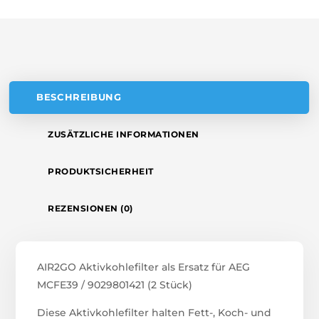
MENGE
I
V
E
:
BESCHREIBUNG
ZUSÄTZLICHE INFORMATIONEN
PRODUKTSICHERHEIT
REZENSIONEN (0)
AIR2GO Aktivkohlefilter als Ersatz für AEG
MCFE39 / 9029801421 (2 Stück)
Diese Aktivkohlefilter halten Fett-, Koch- und