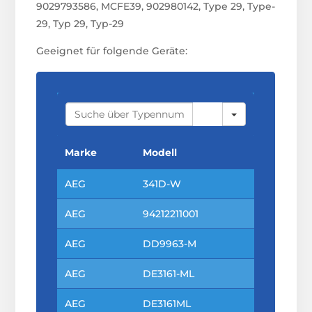
9029793586, MCFE39, 902980142, Type 29, Type-
29, Typ 29, Typ-29
Geeignet für folgende Geräte:
S
E
A
R
C
Marke
Modell
H
AEG
341D-W
AEG
94212211001
AEG
DD9963-M
AEG
DE3161-ML
AEG
DE3161ML