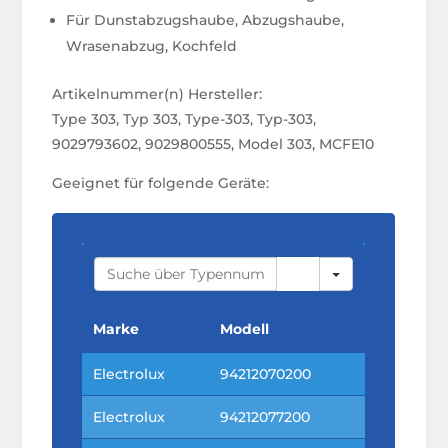
Für Dunstabzugshaube, Abzugshaube,
Wrasenabzug, Kochfeld
Artikelnummer(n) Hersteller:
Type 303, Typ 303, Type-303, Typ-303,
9029793602, 9029800555, Model 303, MCFE10
Geeignet für folgende Geräte:
S
E
A
R
C
Marke
Modell
H
Electrolux
94212070200
Electrolux
94212077200