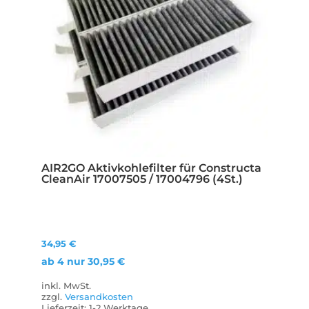
AIR2GO Aktivkohlefilter für Constructa
CleanAir 17007505 / 17004796 (4St.)
34,95
€
ab 4 nur
30,95
€
inkl. MwSt.
zzgl.
Versandkosten
Lieferzeit:
1-2 Werktage