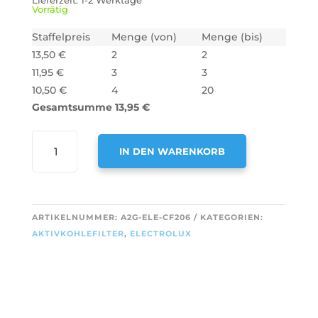
Lieferzeit:
1-2 Werktage
Vorrätig
Staffelpreis
Menge (von)
Menge (bis)
13,50
€
2
2
11,95
€
3
3
10,50
€
4
20
Gesamtsumme
13,95
€
AIR2GO
IN DEN WARENKORB
AKTIVKOHLEFILTER
FÜR
A
ELECTROLUX
L
MCFE10
T
ARTIKELNUMMER:
A2G-ELE-CF206
KATEGORIEN:
/
E
AKTIVKOHLEFILTER
,
ELECTROLUX
9029800555
R
MENGE
N
A
T
I