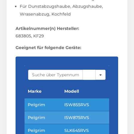
Für Dunstabzugshaube, Abzugshaube,
Wrasenabzug, Kochfeld
Artikelnummer(n) Hersteller:
683805, KF29
Geeignet für folgende Geräte:
S
E
A
R
C
Marke
Modell
H
Pelgrim
ISW855RVS
Pelgrim
ISW875RVS
Pelgrim
SLK645RVS