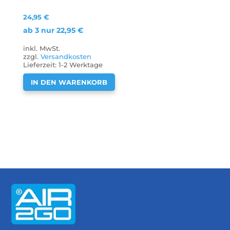
24,95
€
ab 3 nur
22,95
€
inkl. MwSt.
zzgl.
Versandkosten
Lieferzeit:
1-2 Werktage
IN DEN WARENKORB