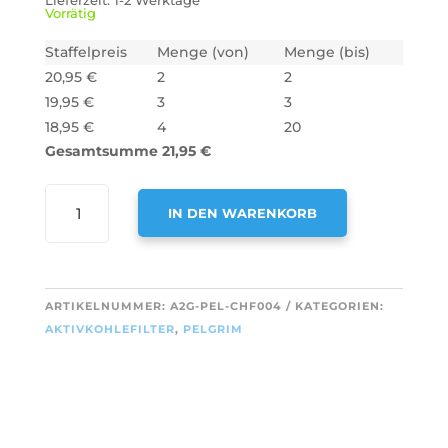
Lieferzeit:
1-2 Werktage
Vorrätig
Staffelpreis
Menge (von)
Menge (bis)
20,95
€
2
2
19,95
€
3
3
18,95
€
4
20
Gesamtsumme
21,95
€
AIR2GO
IN DEN WARENKORB
AKTIVKOHLEFILTER
FÜR
A
PELGRIM
L
KF29
T
ARTIKELNUMMER:
A2G-PEL-CHF004
KATEGORIEN:
/
E
AKTIVKOHLEFILTER
,
PELGRIM
683805
R
(2
N
STÜCK)
A
MENGE
T
I