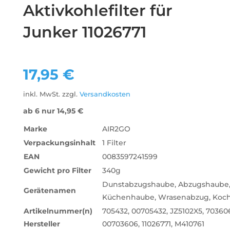
Aktivkohlefilter für
Junker 11026771
17,95
€
inkl. MwSt.
zzgl.
Versandkosten
ab 6 nur
14,95
€
Marke
‎AIR2GO
Verpackungsinhalt
1 Filter
EAN
0083597241599
Gewicht pro Filter
340g
‎Dunstabzugshaube, Abzugshaube
Gerätenamen
Küchenhaube, Wrasenabzug, Koch
Artikelnummer(n)
705432, 00705432, JZ5102X5, 70360
Hersteller
00703606, 11026771, M410761