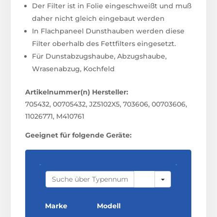
Der Filter ist in Folie eingeschweißt und muß
daher nicht gleich eingebaut werden
In Flachpaneel Dunsthauben werden diese
Filter oberhalb des Fettfilters eingesetzt.
Für Dunstabzugshaube, Abzugshaube,
Wrasenabzug, Kochfeld
Artikelnummer(n) Hersteller:
705432, 00705432, JZ5102X5, 703606, 00703606,
11026771, M410761
Geeignet für folgende Geräte:
S
E
A
R
C
Marke
Modell
H