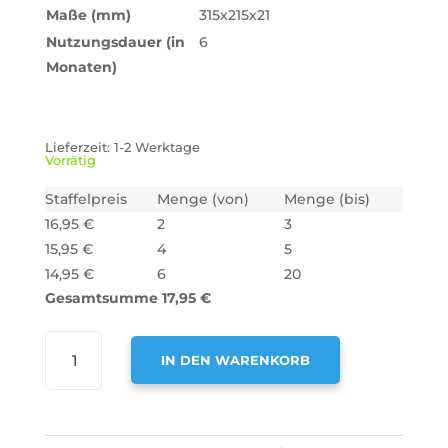
Maße (mm)
315x215x21
Nutzungsdauer (in
6
Monaten)
Lieferzeit:
1-2 Werktage
Vorrätig
Staffelpreis
Menge (von)
Menge (bis)
16,95
€
2
3
15,95
€
4
5
14,95
€
6
20
Gesamtsumme
17,95
€
AIR2GO
IN DEN WARENKORB
AKTIVKOHLEFILTER
FÜR
A
JUNKER
L
11026771