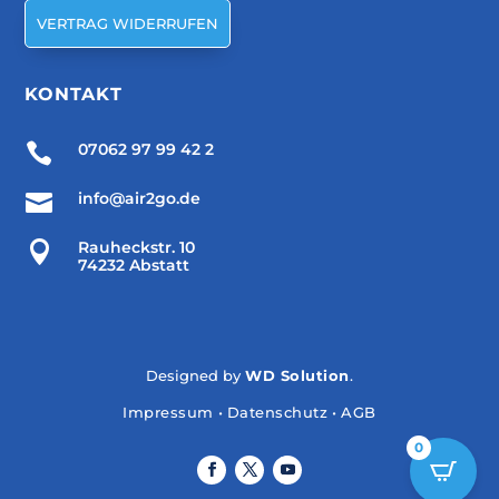
VERTRAG WIDERRUFEN
KONTAKT

07062 97 99 42 2

info@air2go.de

Rauheckstr. 10
74232 Abstatt
Designed by
WD Solution
.
Impressum
•
Datenschutz
•
AGB
0