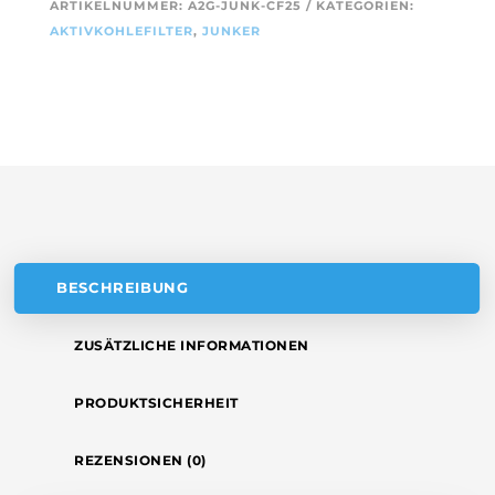
T
ARTIKELNUMMER:
A2G-JUNK-CF25
KATEGORIEN:
MENGE
E
AKTIVKOHLEFILTER
,
JUNKER
R
N
A
T
I
V
E
:
BESCHREIBUNG
ZUSÄTZLICHE INFORMATIONEN
PRODUKTSICHERHEIT
REZENSIONEN (0)