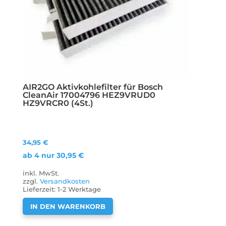
AIR2GO Aktivkohlefilter für Bosch
CleanAir 17004796 HEZ9VRUD0
HZ9VRCR0 (4St.)
34,95
€
ab 4 nur
30,95
€
inkl. MwSt.
zzgl.
Versandkosten
Lieferzeit:
1-2 Werktage
IN DEN WARENKORB