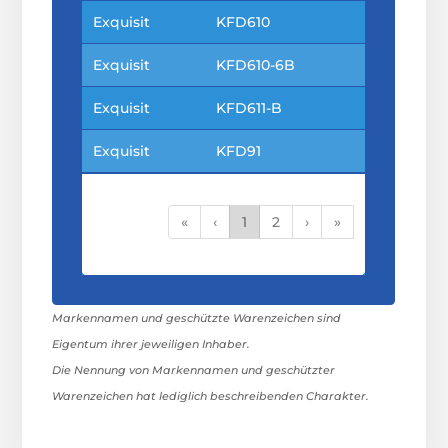
Exquisit
KFD610
Exquisit
KFD610-6B
Exquisit
KFD611-B
Exquisit
KFD91
«
‹
1
2
›
»
Markennamen und geschützte Warenzeichen sind
Eigentum ihrer jeweiligen Inhaber.
Die Nennung von Markennamen und geschützter
Warenzeichen hat lediglich beschreibenden Charakter.