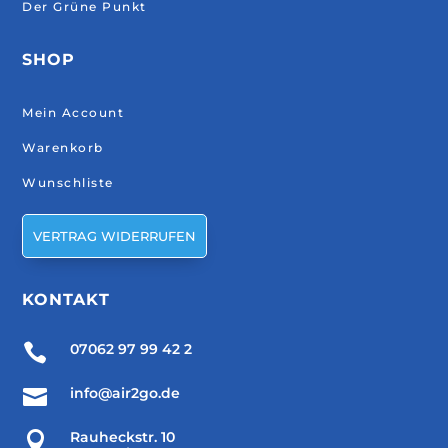
Der Grüne Punkt
SHOP
Mein Account
Warenkorb
Wunschliste
VERTRAG WIDERRUFEN
KONTAKT

07062 97 99 42 2

info@air2go.de

Rauheckstr. 10