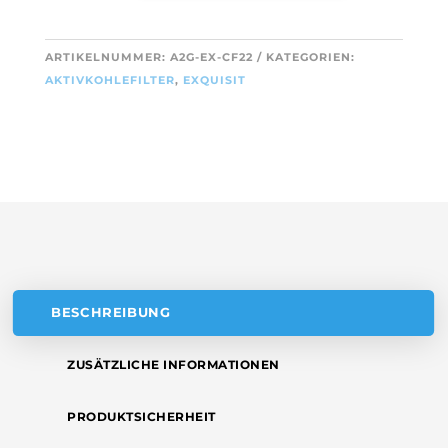
A
EXQUISIT
L
CF110
T
ARTIKELNUMMER:
A2G-EX-CF22
KATEGORIEN:
(2
E
AKTIVKOHLEFILTER
,
EXQUISIT
STÜCK)
R
MENGE
N
A
T
I
V
E
:
BESCHREIBUNG
ZUSÄTZLICHE INFORMATIONEN
PRODUKTSICHERHEIT