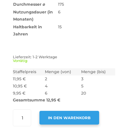
Durchmesser
⌀
175
Nutzungsdauer (in
6
Monaten)
Haltbarkeit in
15
Jahren
Lieferzeit:
1-2 Werktage
Vorrätig
Staffelpreis
Menge (von)
Menge (bis)
11,95
€
2
3
10,95
€
4
5
9,95
€
6
20
Gesamtsumme
12,95
€
AIR2GO
IN DEN WARENKORB
AKTIVKOHLEFILTER
FÜR