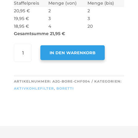
Staffelpreis
Menge (von)
Menge (bis)
20,95
€
2
2
19,95
€
3
3
18,95
€
4
20
Gesamtsumme
21,95
€
AIR2GO
IN DEN WARENKORB
AKTIVKOHLEFILTER
FÜR
A
BORETTI
L
KF801
T
ARTIKELNUMMER:
A2G-BORE-CHF004
KATEGORIEN:
(2STÜCK)
E
AKTIVKOHLEFILTER
,
BORETTI
MENGE
R
N
A
T
I
V