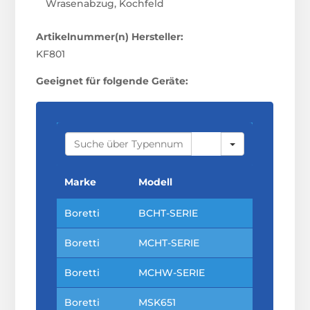
Wrasenabzug, Kochfeld
Artikelnummer(n) Hersteller:
KF801
Geeignet für folgende Geräte:
S
E
A
R
C
Marke
Modell
H
Boretti
BCHT-SERIE
Boretti
MCHT-SERIE
Boretti
MCHW-SERIE
Boretti
MSK651