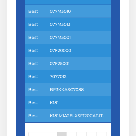
Best
077M3010
Best
077M3013
Best
077M5001
Best
07F20000
Best
07F25001
Best
7077012
Best
BF3KKASC7088
Best
K181
Best
K181M1A2ELXSF120CAT.IT.