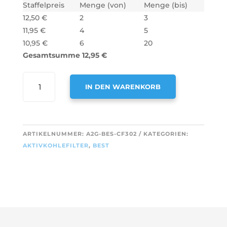
Staffelpreis
Menge (von)
Menge (bis)
12,50
€
2
3
11,95
€
4
5
10,95
€
6
20
Gesamtsumme
12,95
€
AIR2GO
IN DEN WARENKORB
AKTIVKOHLEFILTER
FÜR
A
BEST
L
D241
T
ARTIKELNUMMER:
A2G-BES-CF302
KATEGORIEN:
/
E
AKTIVKOHLEFILTER
,
BEST
CA240S
R
MENGE
N
A
T
I
V