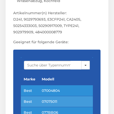
Wrasenabzug, Kochfeld
Artikelnummer(n) Hersteller:
D241, 9029793693, E3CFP241, CA240S,
50254333003, 50290917009, TYPE241,
902979909, 484000008779
Geeignet für folgende Geräte:
S
E
A
R
C
Marke
Modell
H
Best
07004804
Best
07075011
Best
077BB06