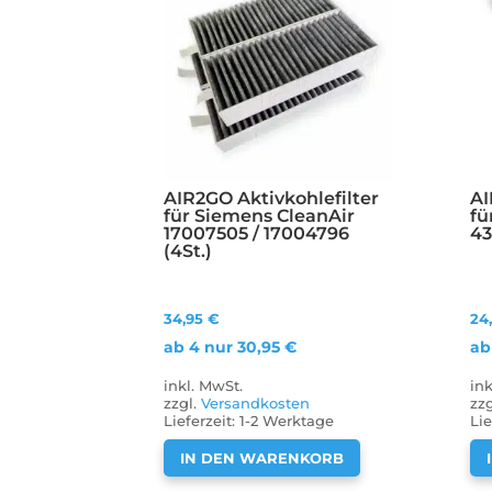
AIR2GO Aktivkohlefilter
AI
für Siemens CleanAir
fü
17007505 / 17004796
43
(4St.)
34,95
€
24
ab 4 nur
30,95
€
ab
inkl. MwSt.
in
zzgl.
Versandkosten
zz
Lieferzeit:
1-2 Werktage
Lie
IN DEN WARENKORB