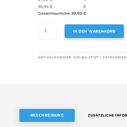
36,95
€
6
Gesamtsumme
39,95
€
AIR2GO
IN DEN WARENKORB
AKTIVKOHLEFILTER
FÜR
A
BALAY
L
17006795
T
ARTIKELNUMMER:
A2G-BA-CF127
KATEGORIEN
MENGE
E
R
N
A
T
I
V
E
BESCHREIBUNG
ZUSÄTZLICHE INFO
: