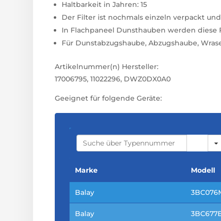
Haltbarkeit in Jahren: 15
Der Filter ist nochmals einzeln verpackt u
In Flachpaneel Dunsthauben werden diese Fil
Für Dunstabzugshaube, Abzugshaube, Wras
Artikelnummer(n) Hersteller:
17006795, 11022296, DWZ0DX0A0
Geeignet für folgende Geräte:
S
E
A
R
C
Marke
Modell
H
Balay
3BC076
Balay
3BC677E