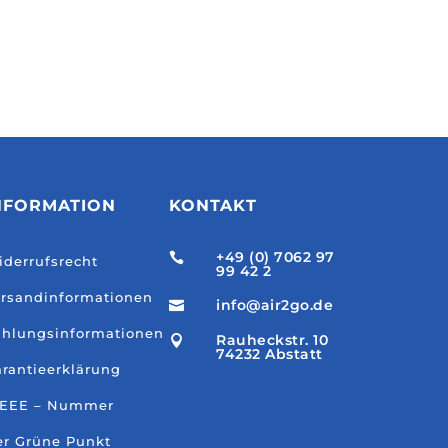
NFORMATION
KONTAKT
+49 (0) 7062 97

derrufsrecht
99 42 2
rsandinformationen
info@air2go.de

hlungsinformationen
Rauheckstr. 10

74232 Abstatt
rantieerklärung
EEE – Nummer
r Grüne Punkt