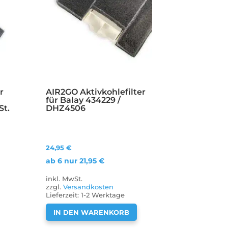
r
AIR2GO Aktivkohlefilter
für Balay 434229 /
St.
DHZ4506
24,95
€
ab 6 nur
21,95
€
inkl. MwSt.
zzgl.
Versandkosten
Lieferzeit:
1-2 Werktage
IN DEN WARENKORB