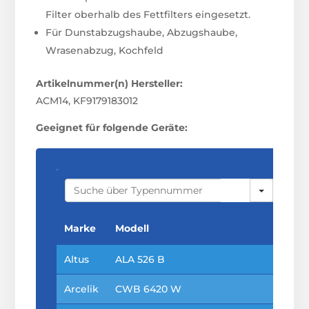
Filter oberhalb des Fettfilters eingesetzt.
Für Dunstabzugshaube, Abzugshaube,
Wrasenabzug, Kochfeld
Artikelnummer(n) Hersteller:
ACM14, KF9179183012
Geeignet für folgende Geräte:
S
E
A
R
C
Marke
Modell
H
Altus
ALA 526 B
Arcelik
CWB 6420 W