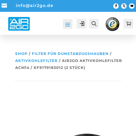

info@air2go.de
Account
Suche

SHOP
/
FILTER FÜR DUNSTABZUGSHAUBEN
/
AKTIVKOHLEFILTER
/ AIR2GO AKTIVKOHLEFILTER
ACM14 / KF9179183012 (2 STÜCK)