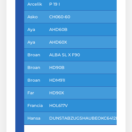
Arcelik
P 19 I
Asko
CH060-60
Aya
AHD60B
Aya
AHD60X
Broan
ALBA SL X F90
Broan
HD90B
Broan
HDM91I
Far
HD90X
Francia
HOL617V
Hansa
DUNSTABZUGSHAUBEOKC6412I