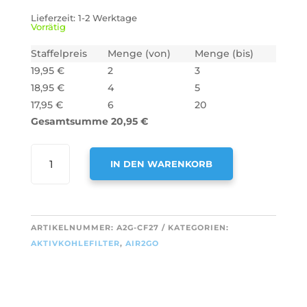
Lieferzeit:
1-2 Werktage
Vorrätig
Staffelpreis
Menge (von)
Menge (bis)
19,95
€
2
3
18,95
€
4
5
17,95
€
6
20
Gesamtsumme
20,95
€
AIR2GO
IN DEN WARENKORB
AKTIVKOHLEFILTER
ACM14
A
/
L
KF9179183012
T
ARTIKELNUMMER:
A2G-CF27
KATEGORIEN:
(2
E
AKTIVKOHLEFILTER
,
AIR2GO
STÜCK)
R
MENGE
N
A