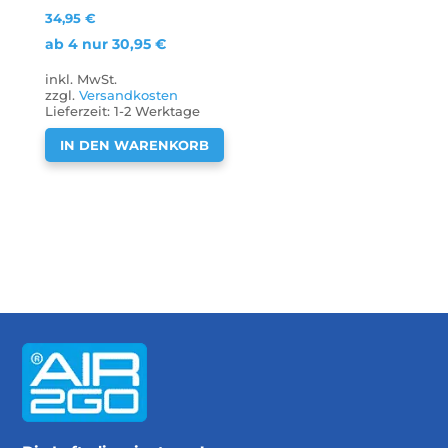
34,95
€
ab 4 nur
30,95
€
inkl. MwSt.
zzgl.
Versandkosten
Lieferzeit:
1-2 Werktage
IN DEN WARENKORB