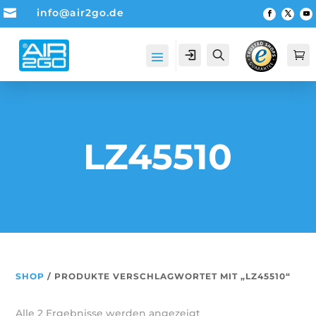

info@air2go.de
Account
Suche

LZ45510
SHOP
/ PRODUKTE VERSCHLAGWORTET MIT „LZ45510“
Alle 2 Ergebnisse werden angezeigt