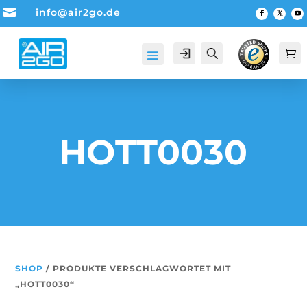

info@air2go.de
Account
Suche

HOTT0030
SHOP
/ PRODUKTE VERSCHLAGWORTET MIT
„HOTT0030“