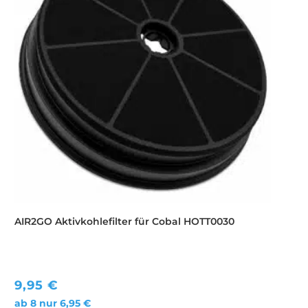
AIR2GO Aktivkohlefilter für Cobal HOTT0030
9,95
€
ab 8 nur
6,95
€