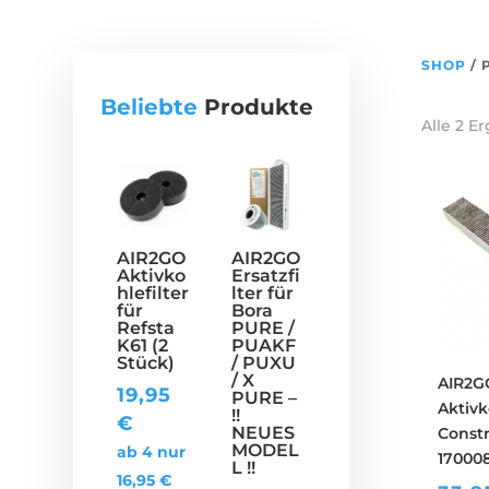
SHOP
/ 
Beliebte
Produkte
Alle 2 E
AIR2GO
AIR2GO
Aktivko
Ersatzfi
hlefilter
lter für
für
Bora
Refsta
PURE /
K61 (2
PUAKF
Stück)
/ PUXU
/ X
AIR2G
19,95
PURE –
Aktivk
!!
€
NEUES
Constr
MODEL
ab 4 nur
170008
L !!
16,95
€