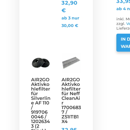
33,
32,90
ab 4 
€
ab 3 nur
inkl. M
zzgl.
V
30,00
€
Lieferz
IN 
WA
AIR2GO
AIR2GO
Aktivko
Aktivko
hlefilter
hlefilter
für
für Neff
Silverlin
CleanAi
e AF 110
r
/
1700683
919706
7 /
0046 /
Z51ITB1
1202634
X4
3 (2
32,95