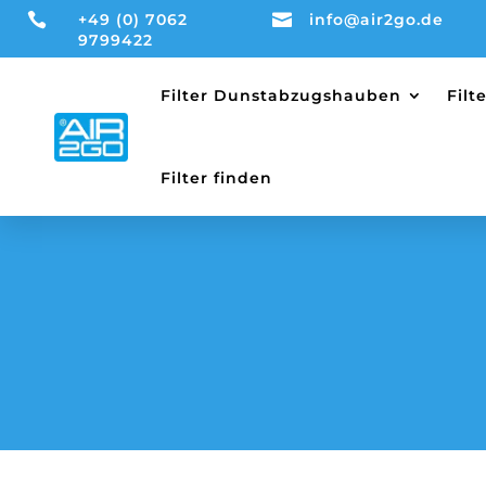

+49 (0) 7062

info@air2go.de
9799422
Filter Dunstabzugshauben
Fil
Filter finden