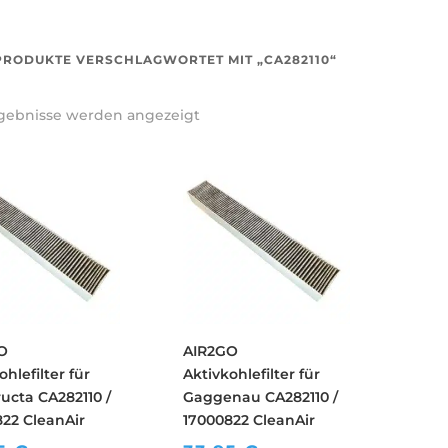
PRODUKTE VERSCHLAGWORTET MIT „CA282110“
rgebnisse werden angezeigt
O
AIR2GO
ohlefilter für
Aktivkohlefilter für
ucta CA282110 /
Gaggenau CA282110 /
22 CleanAir
17000822 CleanAir