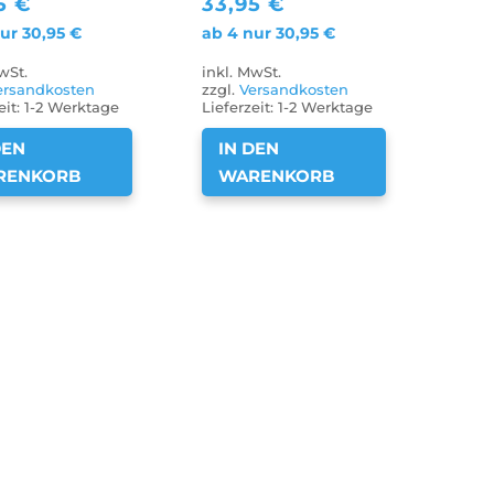
95
€
33,95
€
nur
30,95
€
ab 4 nur
30,95
€
wSt.
inkl. MwSt.
ersandkosten
zzgl.
Versandkosten
eit:
1-2 Werktage
Lieferzeit:
1-2 Werktage
DEN
IN DEN
RENKORB
WARENKORB