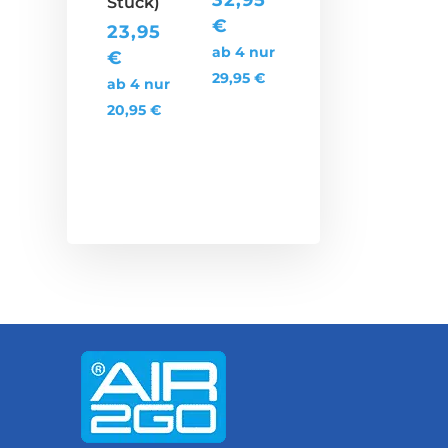
Stück)
€
23,95
ab 4 nur
€
29,95
€
ab 4 nur
20,95
€