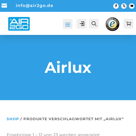

info@air2go.de
Account
Suche

Airlux
SHOP
/ PRODUKTE VERSCHLAGWORTET MIT „AIRLUX“
Ergebnisse 1 – 12 von 23 werden angezeigt