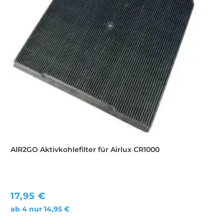
AIR2GO Aktivkohlefilter für Airlux CR1000
17,95
€
ab 4 nur
14,95
€