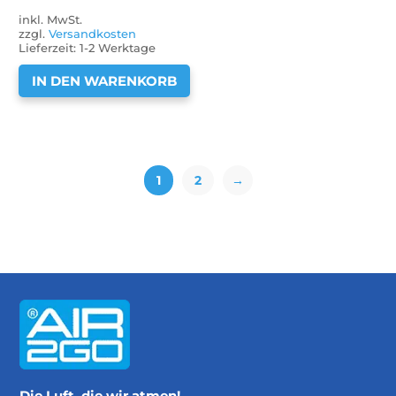
inkl. MwSt.
zzgl.
Versandkosten
Lieferzeit:
1-2 Werktage
IN DEN WARENKORB
1
2
→
Die Luft, die wir atmen!