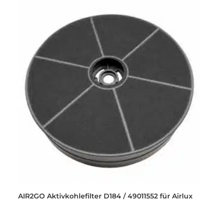
AIR2GO Aktivkohlefilter D184 / 49011552 für Airlux