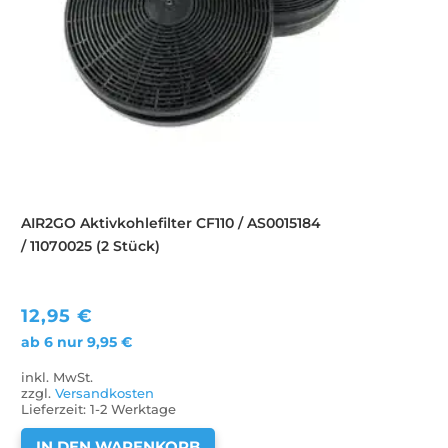
AIR2GO Aktivkohlefilter CF110 / AS0015184
/ 11070025 (2 Stück)
12,95
€
ab 6 nur
9,95
€
inkl. MwSt.
zzgl.
Versandkosten
Lieferzeit:
1-2 Werktage
IN DEN WARENKORB