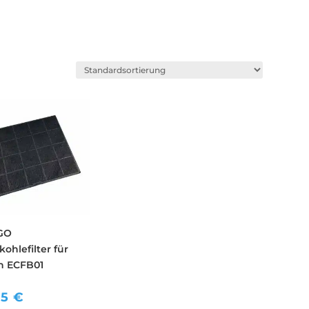
GO
kohlefilter für
h ECFB01
95
€