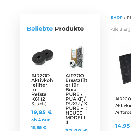
SHOP
/ P
Beliebte
Produkte
Alle 3 E
AIR2GO
AIR2GO
Aktivkoh
Ersatzfilt
lefilter
er für
für
Bora
Refsta
PURE /
K61 (2
PUAKF /
AIR2G
Stück)
PUXU / X
Aktivko
PURE – !!
19,95
€
Airfor
NEUES
MODELL
ab 4 nur
!!
14,9
16,95
€
32,90
€