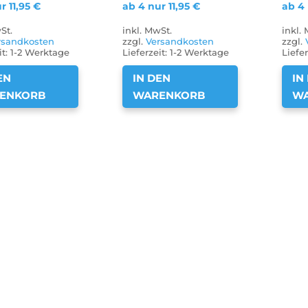
ur
11,95
€
ab 4 nur
11,95
€
ab 4
St.
inkl. MwSt.
inkl.
rsandkosten
zzgl.
Versandkosten
zzgl.
it:
1-2 Werktage
Lieferzeit:
1-2 Werktage
Liefer
EN
IN DEN
IN
ENKORB
WARENKORB
W