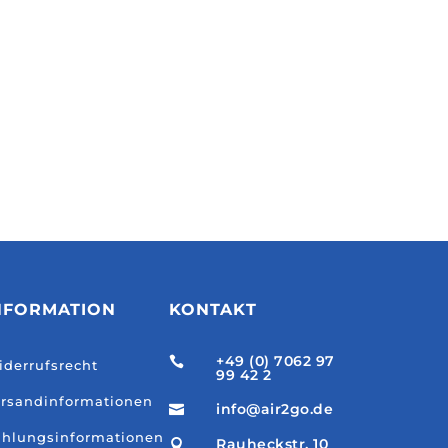
NFORMATION
KONTAKT
+49 (0) 7062 97

derrufsrecht
99 42 2
rsandinformationen
info@air2go.de

hlungsinformationen
Rauheckstr. 10
