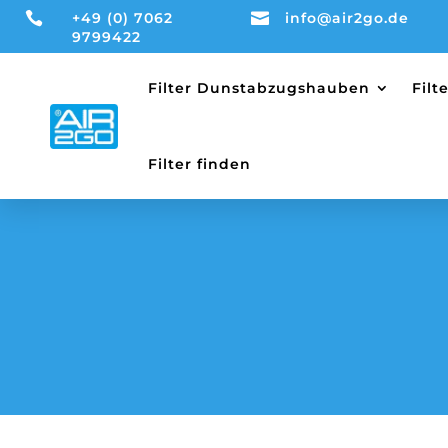

+49 (0) 7062

info@air2go.de
9799422
Filter Dunstabzugshauben
Fil
Filter finden