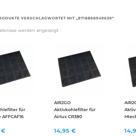
RODUKTE VERSCHLAGWORTET MIT „8718868949639“
rgebnisse werden angezeigt
O
AIR2GO
AIR2
hlefilter für
Aktivkohlefilter für
Aktiv
ce AFFCAF16
Airlux CR380
Htec
5
€
14,95
€
14,