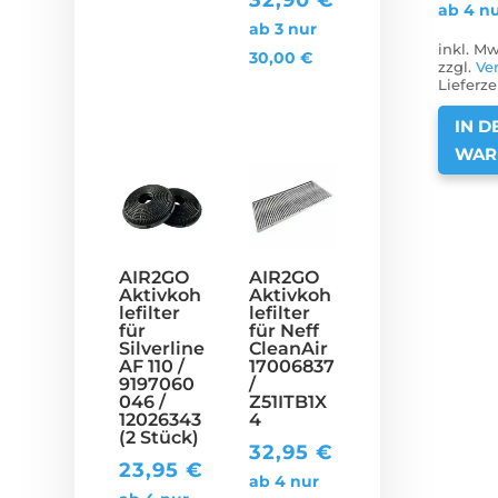
ab 4 n
ab 3 nur
inkl. Mw
30,00
€
zzgl.
Ve
Lieferze
IN D
WAR
AIR2GO
AIR2GO
Aktivkoh
Aktivkoh
lefilter
lefilter
für
für Neff
Silverline
CleanAir
AF 110 /
17006837
9197060
/
046 /
Z51ITB1X
12026343
4
(2 Stück)
32,95
€
23,95
€
ab 4 nur