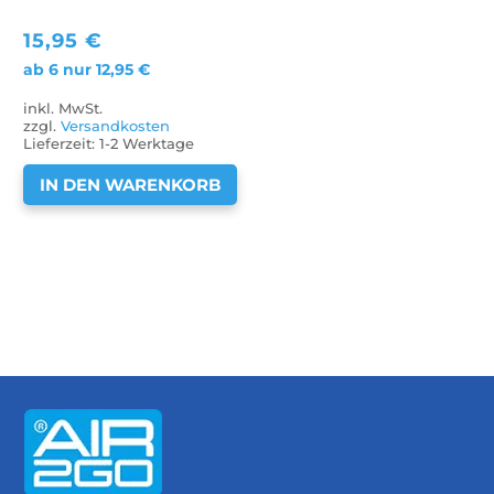
15,95
€
ab 6 nur
12,95
€
inkl. MwSt.
zzgl.
Versandkosten
Lieferzeit:
1-2 Werktage
IN DEN WARENKORB