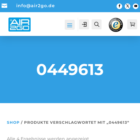

info@air2go.de
Account
Suche

0449613
SHOP
/ PRODUKTE VERSCHLAGWORTET MIT „0449613“
Alle 4 Ergebnisse werden angezeigt