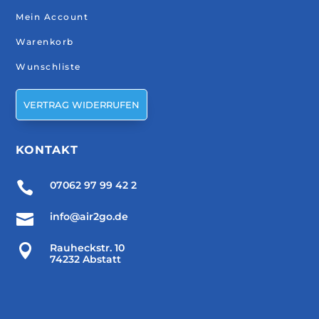
Mein Account
Warenkorb
Wunschliste
VERTRAG WIDERRUFEN
KONTAKT

07062 97 99 42 2

info@air2go.de

Rauheckstr. 10
74232 Abstatt