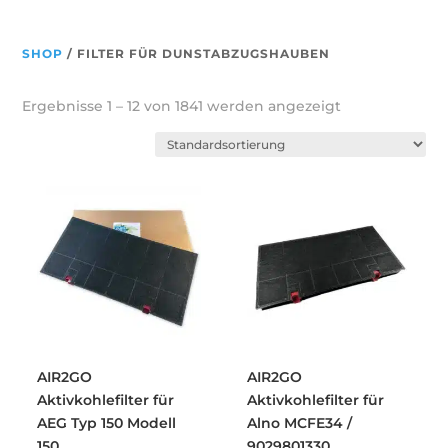
SHOP
/ FILTER FÜR DUNSTABZUGSHAUBEN
Ergebnisse 1 – 12 von 1841 werden angezeigt
AIR2GO
AIR2GO
Aktivkohlefilter für
Aktivkohlefilter für
AEG Typ 150 Modell
Alno MCFE34 /
150
9029801330