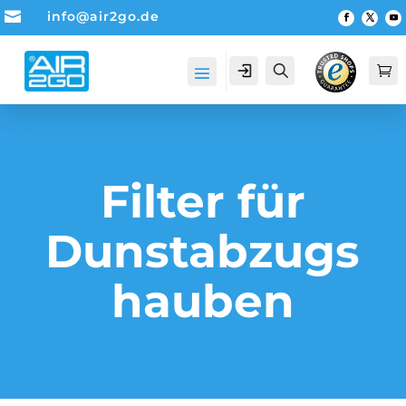

info@air2go.de
Account
Suche

Filter für
Dunstabzugs
hauben