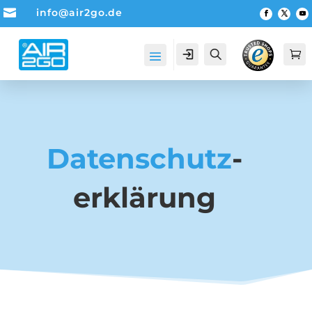

info@air2go.de
Account
Suche

Datenschutz
­
erklärung