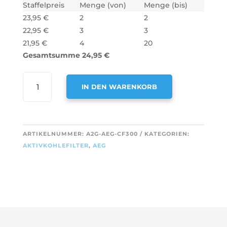
Staffelpreis
Menge (von)
Menge (bis)
23,95
€
2
2
22,95
€
3
3
21,95
€
4
20
Gesamtsumme
24,95
€
AIR2GO
IN DEN WARENKORB
LONGLIFE
AKTIVKOHLEFILTER
A
FÜR
L
AEG
T
ARTIKELNUMMER:
A2G-AEG-CF300
KATEGORIEN:
TYPE
E
AKTIVKOHLEFILTER
,
AEG
31
R
MENGE
N
A
T
I
V