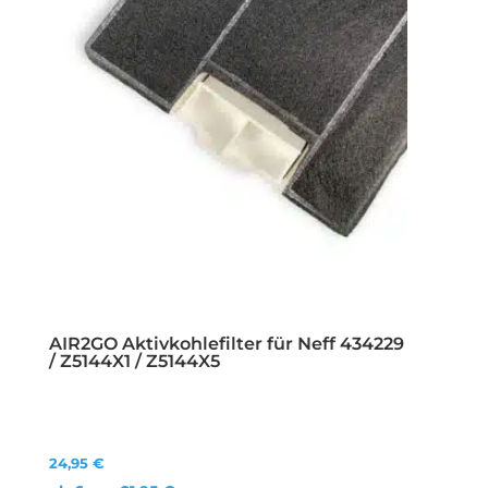
AIR2GO Aktivkohlefilter für Neff 434229
/ Z5144X1 / Z5144X5
24,95
€