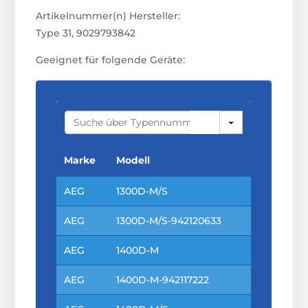
Artikelnummer(n) Hersteller:
Type 31, 9029793842
Geeignet für folgende Geräte:
S
E
A
R
C
Marke
Modell
H
AEG
1300D-M/S
AEG
1300D-M/S-942120633
AEG
1400D-M
AEG
1400D-M-942117222