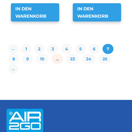
IN DEN
IN DEN
WARENKORB
WARENKORB
←
1
2
3
4
5
6
7
8
9
10
…
23
24
25
→