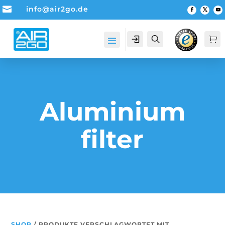

info@air2go.de
Account
Suche

Aluminium
filter
SHOP
/ PRODUKTE VERSCHLAGWORTET MIT