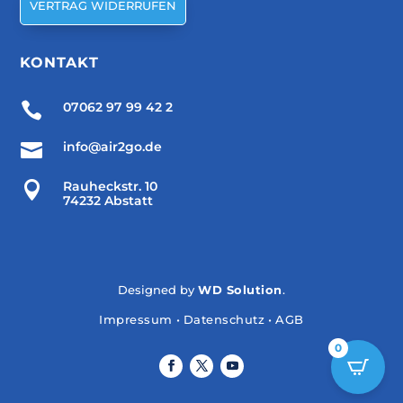
VERTRAG WIDERRUFEN
KONTAKT

07062 97 99 42 2

info@air2go.de

Rauheckstr. 10
74232 Abstatt
Designed by
WD Solution
.
Impressum
•
Datenschutz
•
AGB
0