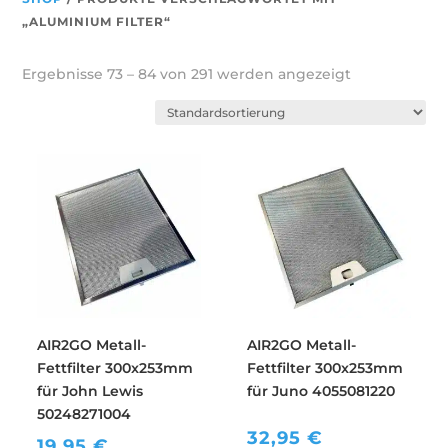
„ALUMINIUM FILTER“
Ergebnisse 73 – 84 von 291 werden angezeigt
AIR2GO Metall-
AIR2GO Metall-
Fettfilter 300x253mm
Fettfilter 300x253mm
für John Lewis
für Juno 4055081220
50248271004
32,95
€
19,95
€