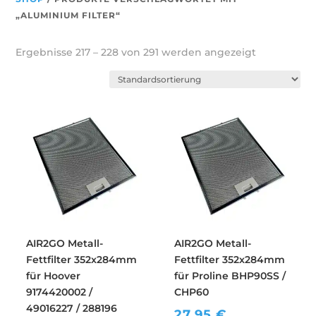
„ALUMINIUM FILTER“
Ergebnisse 217 – 228 von 291 werden angezeigt
AIR2GO Metall-
AIR2GO Metall-
Fettfilter 352x284mm
Fettfilter 352x284mm
für Hoover
für Proline BHP90SS /
9174420002 /
CHP60
49016227 / 288196
27,95
€