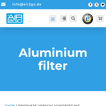

info@air2go.de
Account
Suche

Aluminium
filter
SHOP
/ PRODUKTE VERSCHLAGWORTET MIT