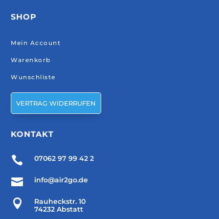
SHOP
Mein Account
Warenkorb
Wunschliste
VERTRAG WIDERRUFEN
KONTAKT

07062 97 99 42 2

info@air2go.de

Rauheckstr. 10
74232 Abstatt