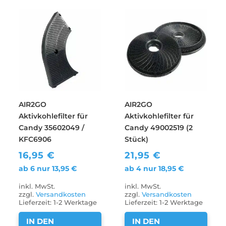
AIR2GO
AIR2GO
Aktivkohlefilter für
Aktivkohlefilter für
Candy 35602049 /
Candy 49002519 (2
KFC6906
Stück)
16,95
€
21,95
€
ab 6 nur
13,95
€
ab 4 nur
18,95
€
inkl. MwSt.
inkl. MwSt.
zzgl.
Versandkosten
zzgl.
Versandkosten
Lieferzeit:
1-2 Werktage
Lieferzeit:
1-2 Werktage
IN DEN
IN DEN