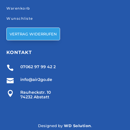
Warenkorb
Wunschliste
VERTRAG WIDERRUFEN
KONTAKT

07062 97 99 42 2

info@air2go.de

Rauheckstr. 10
74232 Abstatt
Designed by
WD Solution
.